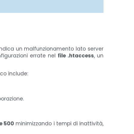
indica un malfunzionamento lato server
figurazioni errate nel
file .htaccess
, un
ico include:
borazione.
re 500
minimizzando i tempi di inattività,