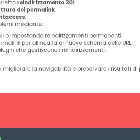
orretto
reindirizzamento 301
.
uttura dei permalink
.
.htaccess
.
oblemi mediante:
doli o impostando reindirizzamenti permanenti.
ermalink per allinearla al nuovo schema delle URL.
 plugin che gestiscono i reindirizzamenti.
a migliorare la navigabilità e preservare i risultati d