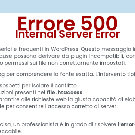
Errore 500
Internal Server Error
erici e frequenti in WordPress. Questo messaggio 
cause possono derivare da plugin incompatibili, con
o permessi sui file non correttamente impostati.
log per comprendere la fonte esatta. L’intervento tip
ospetti per isolare il conflitto.
uzioni presenti nel
file .htaccess
.
rantire alle richieste web la giusta capacità di ela
ile per consentire l’accesso corretto al server.
isa, un professionista è in grado di risolvere
l’erro
eccabile.