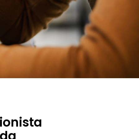
ionista
ida